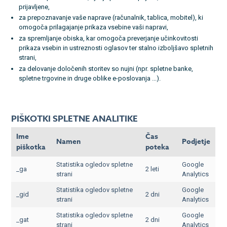
prijavljene,
za prepoznavanje vaše naprave (računalnik, tablica, mobitel), ki
omogoča prilagajanje prikaza vsebine vaši napravi,
za spremljanje obiska, kar omogoča preverjanje učinkovitosti
prikaza vsebin in ustreznosti oglasov ter stalno izboljšavo spletnih
strani,
za delovanje določenih storitev so nujni (npr. spletne banke,
spletne trgovine in druge oblike e-poslovanja ...).
PIŠKOTKI SPLETNE ANALITIKE
Ime
Čas
Namen
Podjetje
piškotka
poteka
Statistika ogledov spletne
Google
_ga
2 leti
strani
Analytics
Statistika ogledov spletne
Google
_gid
2 dni
strani
Analytics
Statistika ogledov spletne
Google
_gat
2 dni
strani
Analytics