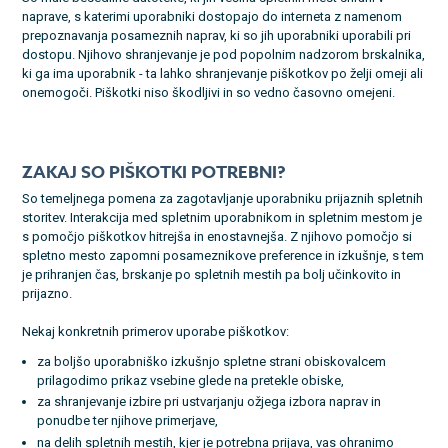
naprave, s katerimi uporabniki dostopajo do interneta z namenom
prepoznavanja posameznih naprav, ki so jih uporabniki uporabili pri
dostopu. Njihovo shranjevanje je pod popolnim nadzorom brskalnika,
ki ga ima uporabnik - ta lahko shranjevanje piškotkov po želji omeji ali
onemogoči. Piškotki niso škodljivi in so vedno časovno omejeni.
ZAKAJ SO PIŠKOTKI POTREBNI?
So temeljnega pomena za zagotavljanje uporabniku prijaznih spletnih
storitev. Interakcija med spletnim uporabnikom in spletnim mestom je
s pomočjo piškotkov hitrejša in enostavnejša. Z njihovo pomočjo si
spletno mesto zapomni posameznikove preference in izkušnje, s tem
je prihranjen čas, brskanje po spletnih mestih pa bolj učinkovito in
prijazno.
Nekaj konkretnih primerov uporabe piškotkov:
za boljšo uporabniško izkušnjo spletne strani obiskovalcem
prilagodimo prikaz vsebine glede na pretekle obiske,
za shranjevanje izbire pri ustvarjanju ožjega izbora naprav in
ponudbe ter njihove primerjave,
na delih spletnih mestih, kjer je potrebna prijava, vas ohranimo