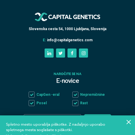
Slovenska cesta 54, 1000 Ljubljana, Slovenija
E:
info@capitalgenetics.com
NAROČITE SE NA
E-novice
CapGen -eral
Nepremičnine
Posel
Rast
Spletno mesto uporablja piškotke. Z nadaljnjo uporabo
spletnega mesta soglašate s piškotki.
Prebral sem in se strinjam s politiko zasebnosti