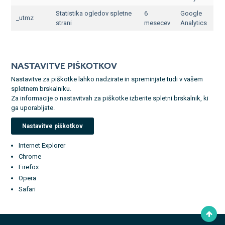
Statistika ogledov spletne
6
Google
_utmz
strani
mesecev
Analytics
NASTAVITVE PIŠKOTKOV
​Nastavit​ve za piškotke ​lahko nadzirate in spreminjate tudi v vašem
spletnem brskalniku.
Za informacije o nastavitvah za piškotke izberite spletni brskalnik, ki
ga uporabljate.
Nastavitve piškotkov
Internet Explorer
Chrome
Firefox
Opera
Safari